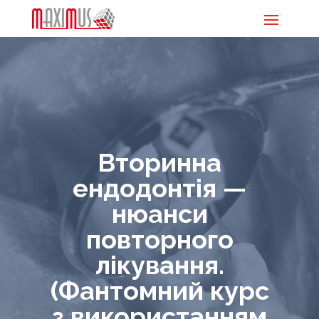
Вторинна
ендодонтія —
нюанси
повторного
лікування.
(Фантомний курс
з використанням