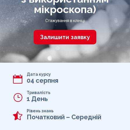
мікроскопа)
Стажування в клініці
Залишити заявку
Дата курсу

04 серпня
Тривалість
}
1 День
Рівень знань

Початковий – Середній