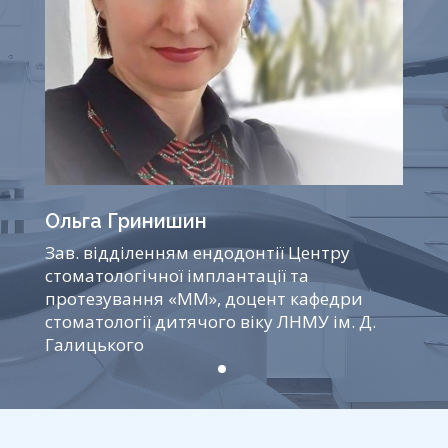
с
п
с
Г
Ольга Гринишин
Зав. відділенням ендодонтії Центру
стоматологічної імплантації та
протезування «ММ», доцент кафедри
стоматології дитячого віку ЛНМУ ім. Д.
Галицького