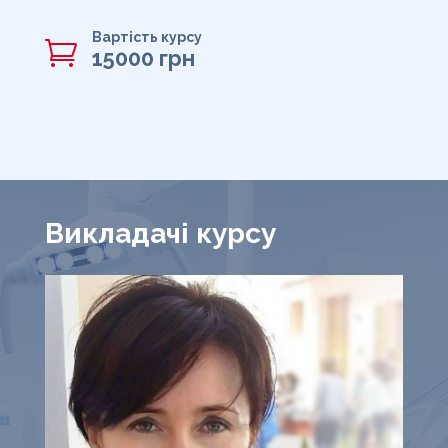
Вартість курсу

15000 грн
Викладачі курсу
О
З