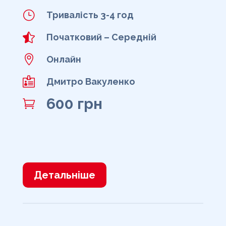
}
Тривалість 3-4 год

Початковий – Середній

Онлайн

Дмитро Вакуленко
600 грн

Детальніше