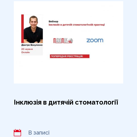
Інклюзія в дитячій стоматології

В записі