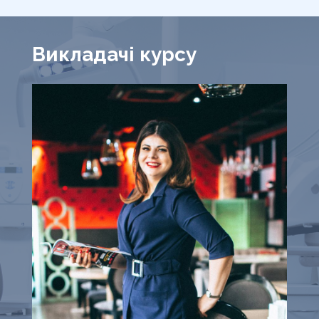
Викладачі курсу
Є
П
о