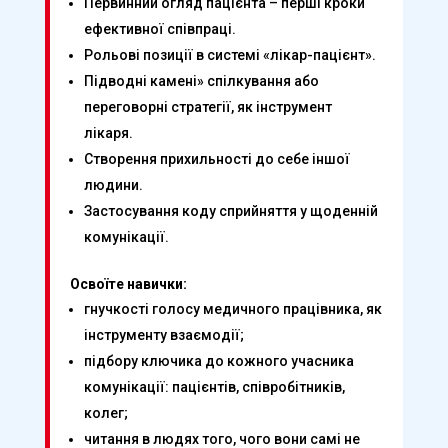
Первинний огляд пацієнта – перші кроки
ефективної співпраці.
Рольові позиції в системі «лікар-пацієнт».
Підводні камені» спілкування або
переговорні стратегії, як інструмент
лікаря.
Створення прихильності до себе іншої
людини.
Застосування коду сприйняття у щоденній
комунікації.
Освоїте навички:
гнучкості голосу медичного працівника, як
інструменту взаємодії;
підбору ключика до кожного учасника
комунікації: пацієнтів, співробітників,
колег;
читання в людях того, чого вони самі не