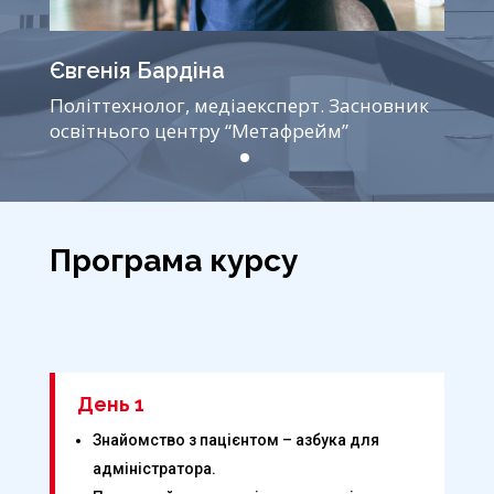
Євгенія Бардіна
к
Політтехнолог, медіаексперт. Засновник
освітнього центру “Метафрейм”
Програма курсу
День 1
Знайомство з пацієнтом – азбука для
адміністратора.